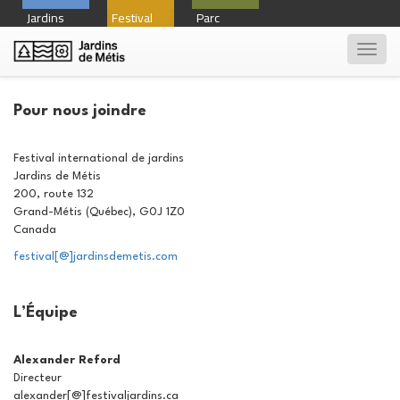
Jardins
Festival
Parc
Toggl
navig
Pour nous joindre
Festival international de jardins
Jardins de Métis
200, route 132
Grand-Métis (Québec), G0J 1Z0
Canada
festival[@]jardinsdemetis.com
L’Équipe
Alexander Reford
Directeur
alexander[@]
festivaljardins.ca